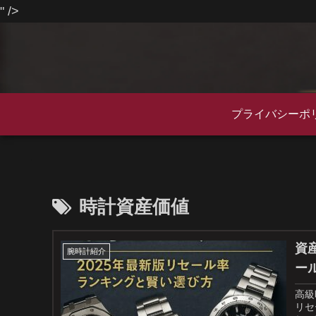
" />
プライバシーポ
時計資産価値
資
腕時計紹介
ー
高級
リセ