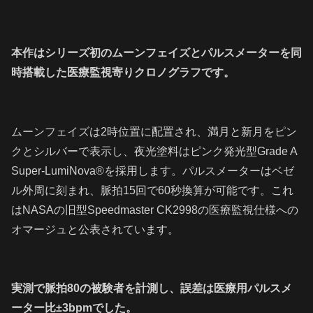
本作はシリーズ初のムーンフェイズとパルスメーターを同
時搭載した医療監視寄りクロノグラフです。
ムーンフェイズは2時位置に配置され、満月と新月をピン
クとシルバーで表示し、夜光塗料はピンク発光型Grade A
Super‑LumiNova®を採用します。パルスメーターはベゼ
ル外周に刻まれ、脈拍15回で60秒換算が可能です。これ
はNASAの旧型Speedmaster CK2998の医療監視仕様への
オマージュと公表されています。
実測で脈拍80の被験者を計測し、誤差は医療用パルスメ
ーター比±3bpmでした。