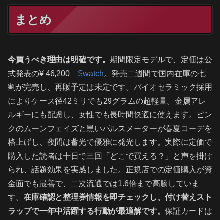
まとめ
今買うべき理由は明確です。
期間限定モデルで、定価は公
式発表の¥ 46,200
​Swatch
。発売二週間で国内在庫の七
割が完売し、再販予定は未定です。バイオセラミック採用
によりケース径42ミリでも29グラムの超軽量。金属アレ
ルギーにも配慮し、女性でも長時間快適に使えます。ピン
クのムーンフェイズと黒いパルスメーターが春夏コーデを
格上げし、夜間は蓄光で優雅に発光します。実際に定価で
購入した読者は十日で三回「どこで買える？」と声を掛け
られ、話題効果を実感しました。正規店での定価購入が資
金面でも最善で、二次流通では1.6倍まで高騰していま
す。
在庫確認と整理券情報を即チェックし、付け替えスト
ラップで一年中活躍する行動が最適解です。
保証カードは