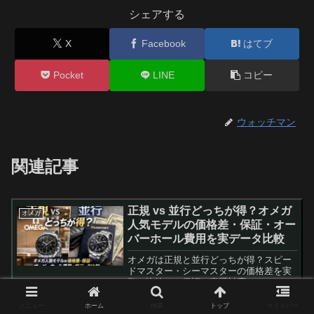
シェアする
X
Facebook
はてブ
Pocket
LINE
コピー
ウォッチマン
関連記事
正規 vs 並行どっちが得？オメガ
オメガ
人気モデルの価格差・保証・オー
バーホール費用を実データ比較
オメガは正規と並行どっちが得？スピー
ドマスター・シーマスターの価格差を実
数で比較し、保証・真贋対応・オーバー
ホール費用まで含めた総コスト（TCO）
で後悔しない買い方を解説します。
メニュー
ホーム
検索
トップ
サイドバー