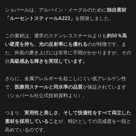
ショパールは、アルパイン・イーグルのために
独自素材
「ルーセントスティールA223」
を開発しました。
この素材は、通常のステンレススチールよりも
約50％高
い硬度を持ち、光の反射率にも優れる
のが特徴です。ま
た、外装の磨き上げには非常に手間がかかりますが、その
分
高級感ある輝きを実現しています。
さらに、金属アレルギーを起こしにくい低アレルゲン性
で、
医療用スチールと同水準の品質
が保証されています
（ショパール社公式技術資料より）。
つまり、
実用性と美しさ、そして快適性をすべて両立した
素材を採用していること
が、時計としての完成度を一段と
高めているのです。