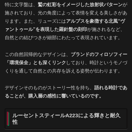
特に文字盤は、
鷲の虹彩をイメージした放射状パターン
が
施されており、光の角度によって表情を変える美しさがあ
ります。また、リューズには
アルプスを象徴する北風“ヴ
ァントゥール”を表現した羅針盤の刻印
が施されるなど、
自然との結びつきが細部にわたって表現されています。
この自然回帰的なデザインは、
ブランドのフィロソフィー
「環境保全」とも深くリンク
しており、時計というモノづ
くりを通して自然との共存を訴える姿勢が伝わります。
デザインそのものがストーリー性を持ち、
語れる時計であ
ることが、購入層の感性に響いているのです。
ルーセントスティールA223による輝きと耐久
性