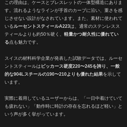
この理由は、ケースとブレスレットの一体型構造にありま
す。流れるようなラインが手首のカーブに沿い、重さを感
じさせない設計がなされています。また、素材に使われて
いる
ルーセントスティールA223
は、通常のステンレスス
ティールよりも約50％硬く、
軽量かつ耐久性に優れてい
る
点も魅力です。
スイスの材料科学企業が発表した試験データでは、ルーセ
ントスティールは
ビッカース硬度220〜245を誇り、一般
的な904Lスチールの190〜210よりも優れた結果
を示して
います。
実際に着用しているユーザーからは、「一日中着けていて
も疲れない」「動作時に時計の存在を忘れるほど軽い」と
いう声が多く挙がっています。