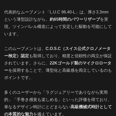
代表的なムーブメント「L.U.C 96.40-L」は、厚さ3.3mm
という薄型設計ながら、
約65時間のパワーリザーブ
を実
現。ツインバレル構造によって安定した駆動を可能にして
います。
このムーブメントは、
C.O.S.C（スイス公式クロノメータ
ー検定）認定
も取得しており、精度と信頼性の両立が保証
されています。さらに、
22Kゴールド製のマイクロロータ
ー
を採用することで、薄型化と高級感を両立しているのも
ポイントです。
多くのユーザーから「ラグジュアリーでありながら実用
的」「手巻き感覚も楽しめる」といった評価を得ており、
単なるデザイン時計にとどまらない
高級機械式時計として
の本質的な魅力
を備えています。