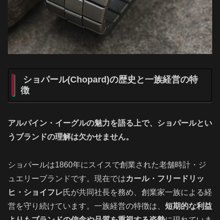
ショパール(Chopard)の歴史と一族経営の特
徴
アルパイン・イーグルの魅力を語る上で、ショパールとい
うブランドの理解は欠かせません。
ショパールは1860年にスイスで創業された老舗時計・ジ
ュエリーブランドです。現在では
カール・フリードリッ
ヒ・ショイフレ
氏が共同社長を務め、創業家一族による経
営を守り続けています。一族経営の特徴は、
短期的な利益
よりもブランドの信念や品質を重視する姿勢
に現れていま