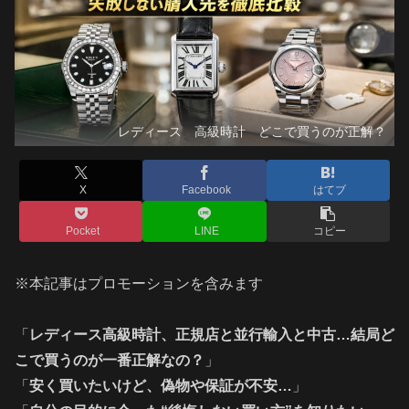
レディース 高級時計 どこで買うのが正解？
X
Facebook
はてブ
Pocket
LINE
コピー
※本記事はプロモーションを含みます
「
レディース高級時計、正規店と並行輸入と中古…結局ど
こで買うのが一番正解なの？
」
「
安く買いたいけど、偽物や保証が不安…
」