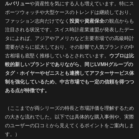
ルバリュー
や資産性を気にする人も増えています。特にス
ポーツウォッチや大型ケースのトレンドは継続しており、
ファッション志向だけでなく
投資
や
資産保全
の観点からも
注目される状況です。スイス時計産業連盟が発表したデー
タによれば、アジアやアメリカなど主要市場での高級時計
需要がさらに拡大しており、その影響で人気ブランドの中
古相場も底堅く推移しているとされています。
ウブロは比
較的新しいブランドでありながら、同じLVMHグループの
タグ・ホイヤーやゼニスとも連携してアフターサービス体
制を強化しているため、中古市場でも一定の信頼を得つつ
ある点が特徴です。
（ここまでが両シリーズの特長と市場評価を理解するため
の大きな流れでした。以下では具体的な購入事例や、実際
のユーザーの口コミから見えてくるポイントをご案内しま
す。）