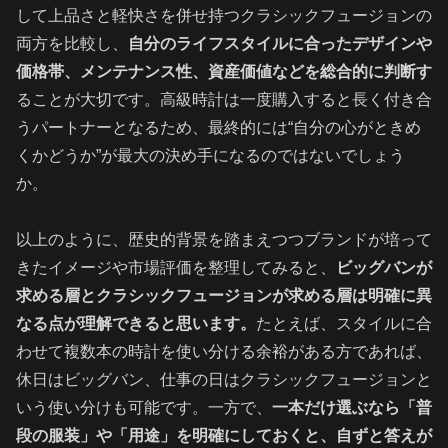
して上品さと軽快さを併せ持つクラシックフュージョンの
両方を比較し、
自分のライフスタイルに合ったデザインや
価格帯、メンテナンス性、資産価値などを総合的に判断す
ることが大切です。高級時計は一度購入すると長く付き合
うパートナーとなるため、最終的には“自分の心がときめ
くかどうか”が最大の決め手になるのではないでしょう
か。
以上のように、歴史的背景を踏まえつつブランドが培って
きたイメージや市場評価を整理してみると、
ビッグバンが
求める層とクラシックフュージョンが求める層は明確に異
なる点が理解できると思います。
たとえば、スタイルに合
わせて複数本の時計を使い分ける余裕がある方であれば、
休日はビッグバン、仕事の日はクラシックフュージョンと
いう使い分けも可能です。一方で、
一本だけ選ぶなら「普
段の服装」や「用途」を明確にしておくと、自ずと答えが