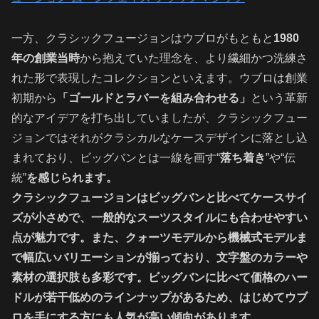
一方、クラシックフュージョンはウブロがもともと
1980
年の創業当時
から抱えていた理念を、より繊細かつ洗練さ
れた形で表現したコレクションといえます。ウブロは創業
初期から
「ゴールドとラバーを組み合わせる」
という革新
的なアイデアを打ち出していましたが、クラシックフュー
ジョンではそれがクラシカルなケースデザインに落とし込
まれており、ビッグバンとは一線を画す“
落ち着き
”や“伝
統”
を感じられます。
クラシックフュージョンはビッグバンと比べてケースサイ
ズが小さめで、一般的なスーツスタイルにも合わせやすい
点が魅力です。また、クォーツモデルから機械式モデルま
で幅広いバリエーションが揃っており、文字盤のカラーや
素材の選択肢も多彩です。ビッグバンに比べて価格のハー
ドルが若干低めのラインナップがあるため、はじめてウブ
ロを手にする方にも人気が高い傾向があります。