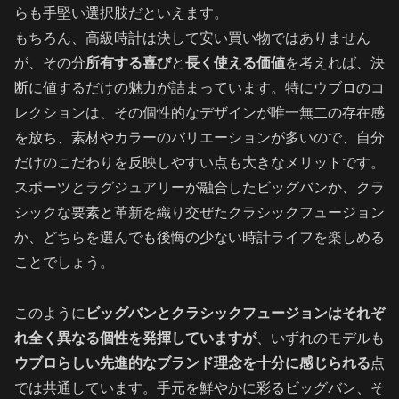
らも手堅い選択肢だといえます。
もちろん、高級時計は決して安い買い物ではありません
が、その分
所有する喜び
と
長く使える価値
を考えれば、決
断に値するだけの魅力が詰まっています。特にウブロのコ
レクションは、その個性的なデザインが唯一無二の存在感
を放ち、素材やカラーのバリエーションが多いので、自分
だけのこだわりを反映しやすい点も大きなメリットです。
スポーツとラグジュアリーが融合したビッグバンか、クラ
シックな要素と革新を織り交ぜたクラシックフュージョン
か、どちらを選んでも後悔の少ない時計ライフを楽しめる
ことでしょう。
このように
ビッグバンとクラシックフュージョンはそれぞ
れ全く異なる個性を発揮していますが
、いずれのモデルも
ウブロらしい先進的なブランド理念を十分に感じられる
点
では共通しています。手元を鮮やかに彩るビッグバン、そ