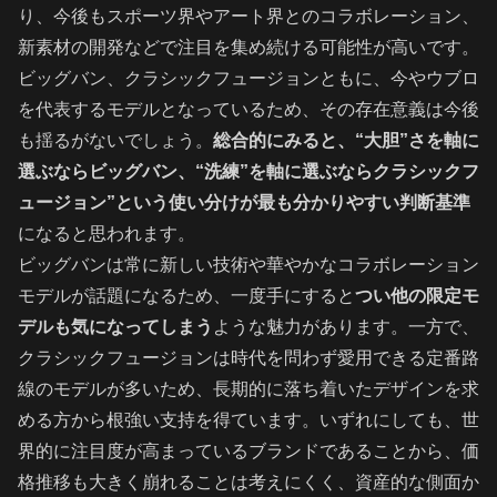
り、今後もスポーツ界やアート界とのコラボレーション、
新素材の開発などで注目を集め続ける可能性が高いです。
ビッグバン、クラシックフュージョンともに、今やウブロ
を代表するモデルとなっているため、その存在意義は今後
も揺るがないでしょう。
総合的にみると、“大胆”さを軸に
選ぶならビッグバン、“洗練”を軸に選ぶならクラシックフ
ュージョン”という使い分けが最も分かりやすい判断基準
になると思われます。
ビッグバンは常に新しい技術や華やかなコラボレーション
モデルが話題になるため、一度手にすると
つい他の限定モ
デルも気になってしまう
ような魅力があります。一方で、
クラシックフュージョンは時代を問わず愛用できる定番路
線のモデルが多いため、長期的に落ち着いたデザインを求
める方から根強い支持を得ています。いずれにしても、世
界的に注目度が高まっているブランドであることから、価
格推移も大きく崩れることは考えにくく、資産的な側面か