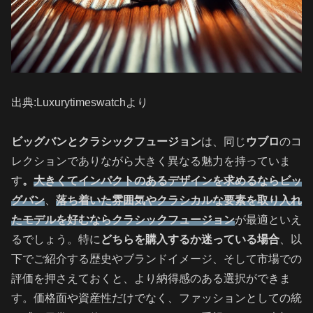
出典:Luxurytimeswatchより
ビッグバンとクラシックフュージョン
は、同じ
ウブロ
のコ
レクションでありながら大きく異なる魅力を持っていま
す
。
大きくてインパクトのあるデザインを求めるならビッ
グバン
、
落ち着いた雰囲気やクラシカルな要素を取り入れ
たモデルを好むならクラシックフュージョン
が最適といえ
るでしょう。特に
どちらを購入するか迷っている場合
、以
下でご紹介する歴史やブランドイメージ、そして市場での
評価を押さえておくと、より納得感のある選択ができま
す。価格面や資産性だけでなく、ファッションとしての統