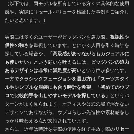
（以下では、両モデルを所有している方々の具体的な使用
感や、実際にリセールバリューを検証した事例をご紹介し
たいと思います。）
実際には多くのユーザーがビッグバンを選ぶ際、
視認性
や
個性の強さ
を重視しています。とにかく人目を引く時計を
探している場合や、
「高級感がありながらもカジュアルに
も使いたい」
という願いを叶えるには、
ビッグバンの迫力
あるデザインは非常に満足度が高い
という声が多いです。
一方で
クラシックフュージョンを選ぶ方は「スーツスタイ
ルやシンプルな服装にも合う時計を希望」「初めてのウブ
ロで比較的手を出しやすいモデルを探している」
というパ
ターンがよく見られます。オフィスや公式の場で浮かない
デザインでありながら、ウブロらしい先進性や素材感をし
っかり味わえる点が支持されています。
さらに、近年は時計を実際の使用を経て手放す際の
リセー