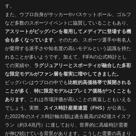
す。
また、ウブロ自身がサッカーやバスケットボール、ゴルフ
など多数のスポーツイベントに協賛していることもあり、
アスリートがビッグバンを着用してメディアに登場する機
会も多くなっています
。そのため、スポーツ選手や有名人
が愛用する派手さや知名度の高いモデルという認識を持た
れることが多いようです。加えて、FIFAの公式時計とし
ての実績や、
ラグジュアリーとスポーティが融合した多彩
な限定モデルがファン層を着実に増やしてきました。
ビッグバンはウブロの中でも
比較的高価格帯で展開される
ことが多く
、
特に限定モデルはプレミア価格がつくことも
あります
。これは市場評価が高いことの裏返しともいえる
でしょう。実際、
スイス時計産業連盟（FHS）
が公表し
た2022年のスイス時計輸出額は過去最高の242億スイスフ
ラン（約3.4兆円）に達しており、世界的に高級時計需要
が伸び続けている背景があります。こうした需要の高まり