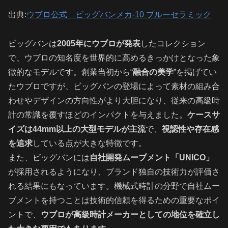
出典:
ウブロ公式 ビッグバンメカ-10 ブルーセラミック
ビッグバンは
2005年にウブロが発表
したコレクション
で、ウブロの知名度を世界的に高めるきっかけとなった象
徴的なモデルです。創業当初から“
融合の美学
”を掲げてい
たウブロですが、ビッグバンの登場によって素材の組み合
わせやデザインの方向性がより大胆になり、従来の高級時
計の常識を覆すほどのインパクトを与えました。
ケースサ
イズは44mm以上の大型モデルが主流
で、
視認性や存在感
を追求
している点が大きな特徴です。
また、ビッグバンには
自社開発ムーブメント「UNICO」
が採用されるようになり、ブランド独自の技術力が評価さ
れる結果にもなっています。機械式時計の分野で自社ムー
ブメントを持つことは技術的信頼を得るための重要なポイ
ントで、
ウブロが高級時計メーカーとしての地位を確立し