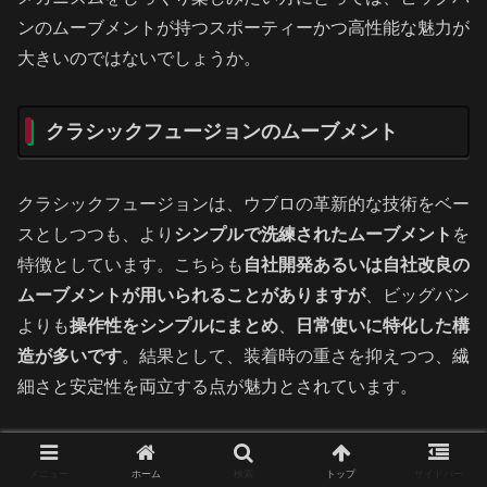
ンのムーブメントが持つスポーティーかつ高性能な魅力が
大きいのではないでしょうか。
クラシックフュージョンのムーブメント
クラシックフュージョンは、ウブロの革新的な技術をベー
スとしつつも、より
シンプルで洗練されたムーブメント
を
特徴としています。こちらも
自社開発あるいは自社改良の
ムーブメントが用いられることがありますが
、ビッグバン
よりも
操作性をシンプルにまとめ
、
日常使いに特化した構
造が多いです
。結果として、装着時の重さを抑えつつ、繊
細さと安定性を両立する点が魅力とされています。
スイス時計業界全体の傾向としては、複雑機構を搭載した
メニュー
ホーム
検索
トップ
サイドバー
モデルだけでなく、シンプルながら高精度なムーブメント