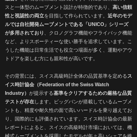
スと一体型のムーブメント設計が特徴的であり、
高い信頼
性と視認性の両立
を目指して作られています。
近年のモデ
ルでは自社開発ムーブメントである「UNICO」シリーズ
が多用されており
、クロノグラフ機能やフライバック機能
など、よりスポーティーな使い勝手を追求しています。こ
うした機能は日常生活でも役立つ場面が多く、運動やアウ
トドアを楽しむ方にも親和性が高いです。
その背景には、スイス高級時計全体の品質基準を定める
ス
イス時計協会（Federation of the Swiss Watch
Industry）
が提示する
基準をクリアするための厳格な品質
テストが存在
します。ビッグバンが搭載しているムーブメ
ントも、精度や耐久性の面で高いハードルを乗り越えてお
り、国際的にも評価されています。スイス時計協会の最新
レポートによると、スイスの高級時計市場においては、機
械式ムーブメントを採用したモデルが年々高いシェアを維