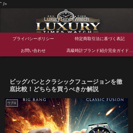
" />
LuxuryTimesWatch
プライバシーポリシー
特定商取引法に基づく表記
お問い合わせ
高級時計ブランド紹介完全ガイド｜歴史・特徴・人気モデルを徹底解説
ビッグバンとクラシックフュージョンを徹
底比較！どちらを買うべきか解説
ウブロ