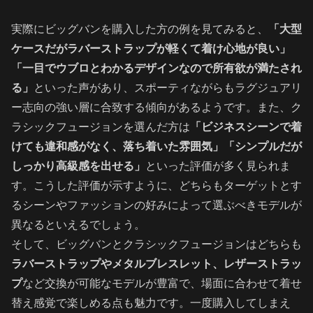
実際にビッグバンを購入した方の例を見てみると、
「大型
ケースだがラバーストラップが軽くて着け心地が良い」
「一目でウブロとわかるデザインなので所有欲が満たされ
る」
といった声があり、スポーティながらもラグジュアリ
ー志向の強い層に合致する傾向があるようです。また、ク
ラシックフュージョンを選んだ方は
「ビジネスシーンで着
けても違和感がなく、落ち着いた雰囲気」「シンプルだが
しっかり高級感を出せる」
といった評価が多く見られま
す。こうした評価が示すように、どちらもターゲットとす
るシーンやファッションの好みによって選ぶべきモデルが
異なるといえるでしょう。
そして、ビッグバンとクラシックフュージョンはどちらも
ラバーストラップやメタルブレスレット、レザーストラッ
プ
など交換が可能なモデルが豊富で、場面に合わせて着せ
替え感覚で楽しめる点も魅力です。一度購入してしまえ