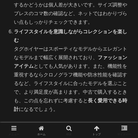
するかどうかは個人差が大きいです。サイズ調整や
ブレスのコマ数の確認など、ネットではわかりづら
い点もしっかりチェックできます。
ライフスタイルを意識しながらコレクションを楽し
む
タグホイヤーはスポーティなモデルからエレガント
なモデルまで幅広く展開されており、
ファッション
アイテム
としても人気があります。また、機能性を
重視するならクロノグラフ機能や防水性能を確認す
るなど、ライフスタイルに合ったモデルを選ぶこと
で、より満足度が高まります。中古で購入するとき
も、この点を忘れずに考慮すると
長く愛用できる時
計
になるでしょう。
以上のように、タグホイヤーを中古で購入する際は
市場相
場の確認
から
店舗選び
、
コンディション確認
、そして
メン
メニュー
ホーム
検索
トップ
サイドバー