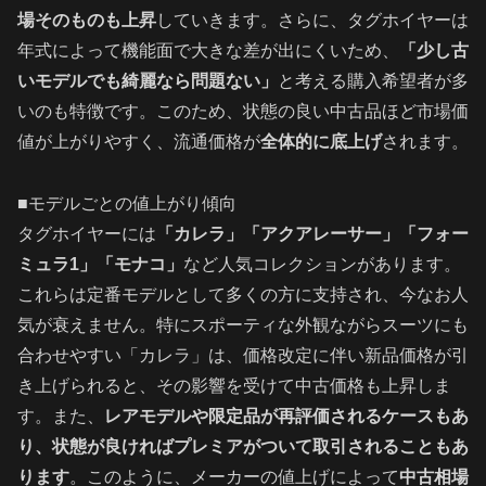
場そのものも上昇
していきます。さらに、タグホイヤーは
年式によって機能面で大きな差が出にくいため、
「少し古
いモデルでも綺麗なら問題ない」
と考える購入希望者が多
いのも特徴です。このため、状態の良い中古品ほど市場価
値が上がりやすく、流通価格が
全体的に底上げ
されます。
■モデルごとの値上がり傾向
タグホイヤーには
「カレラ」「アクアレーサー」「フォー
ミュラ1」「モナコ」
など人気コレクションがあります。
これらは定番モデルとして多くの方に支持され、今なお人
気が衰えません。特にスポーティな外観ながらスーツにも
合わせやすい「カレラ」は、価格改定に伴い新品価格が引
き上げられると、その影響を受けて中古価格も上昇しま
す。また、
レアモデルや限定品が再評価されるケースもあ
り、状態が良ければプレミアがついて取引されることもあ
ります
。このように、メーカーの値上げによって
中古相場