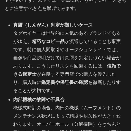
トが多いです。以下では、実際に起こりやすいケースをも
とに注意すべき点を挙げてみます。
真贋（しんがん）判定が難しいケース
タグホイヤーは世界的に人気のあるブランドである
がゆえ、
精巧なコピー品
が流通していることも事実
です。特に個人間取引やオークションサイトでは、
画像や商品説明だけでは真贋を判定しづらい場合が
あります。こうしたリスクを回避するには、
信頼で
きる鑑定士
が在籍する専門店での購入を優先した
り、購入時に
鑑定書や保証書の確認
を徹底したりす
ることが大切です。
内部機械の故障や不具合
機械式時計の場合、内部の機械（ムーブメント）の
メンテナンス状況によって精度や耐久性が大きく変
わります。オーバーホール（分解掃除）をきちんと