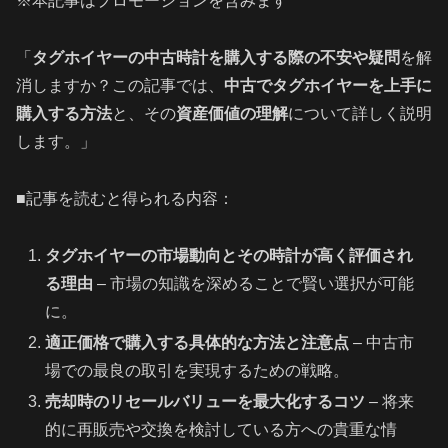
※本記事はプロモーションを含みます
「
タグホイヤーの中古時計を購入する際の不安や疑問
を解
消しますか？この記事では、
中古でタグホイヤーを上手に
購入する方法
と、その
資産価値の理解
について詳しく説明
します。」
■記事を読むと得られる内容：
タグホイヤーの市場動向とその時計が高く評価され
る理由
– 市場の知識を深めることで賢い選択が可能
に。
適正価格で購入する具体的な方法と注意点
– 中古市
場での最良の取引を実現するための戦略。
売却時のリセールバリューを最大化するコツ
– 将来
的に再販売や交換を検討している方への貴重な情