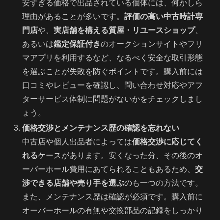
安すぎる価格で出品されている個体には、何かしら
理由があることが多いです。
評価の高い中古時計専
門店
や、
実店舗を構える質屋・リユースショップ
、
あるいは
鑑定保証付き
のオークションサイトやフリ
マアプリを利用するなど、なるべく安全な取引形態
を選ぶことが失敗を防ぐポイントです。購入前には
口コミやレビューを確認し、問い合わせ対応やアフ
ターサービス体制に問題がないかをチェックしまし
ょう。
価格交渉とメンテナンス歴の確認を忘れない
中古店や個人出品者によっては
価格交渉に応じてく
れる
ケースがあります。安くなった分、その後のオ
ーバーホール費用にあてられることもあるため、
交
渉できる店舗や売り手を選ぶ
のも一つの方法です。
また、メンテナンス歴は確認が必須です。購入前に
オーバーホールの有無や交換部品の記録をしっかり