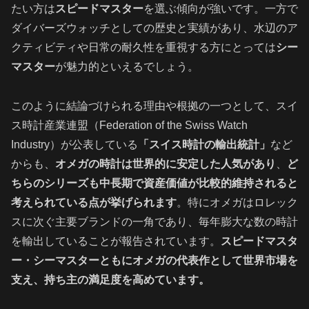
たい方は
スピードマスター
を選ぶ傾向が強いです。一方で
ダイバーズウォッチとしての歴史と実績があり、水辺のア
クティビティや日常の耐久性を重視する方にとっては
シー
マスター
が魅力的といえるでしょう。
このように結論づけられる理由や根拠の一つとして、スイ
ス時計産業連盟（Federation of the Swiss Watch
Industry）が公表している
「スイス時計の輸出統計」
など
からも、
オメガの時計は世界的に安定した人気があり
、
ど
ちらのシリーズも中長期で資産価値が比較的維持されると
考えられている点が挙げられます
。特にオメガはロレック
スに次ぐ主要ブランドの一角であり、毎年膨大な数の時計
を輸出していることが報告されています。
スピードマスタ
ー・シーマスターともにオメガの代表作として世界市場を
支え、持ち主の満足度を高めています。