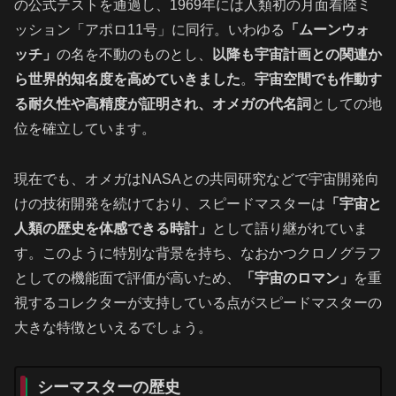
の公式テストを通過し、1969年には人類初の月面着陸ミ
ッション「アポロ11号」に同行。いわゆる
「ムーンウォ
ッチ」
の名を不動のものとし、
以降も宇宙計画との関連か
ら世界的知名度を高めていきました
。
宇宙空間でも作動す
る耐久性や高精度が証明され、オメガの代名詞
としての地
位を確立しています。
現在でも、オメガはNASAとの共同研究などで宇宙開発向
けの技術開発を続けており、スピードマスターは
「宇宙と
人類の歴史を体感できる時計」
として語り継がれていま
す。このように特別な背景を持ち、なおかつクロノグラフ
としての機能面で評価が高いため、
「宇宙のロマン」
を重
視するコレクターが支持している点がスピードマスターの
大きな特徴といえるでしょう。
シーマスターの歴史