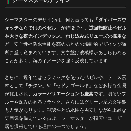
シーマスターのデザイン
シーマスターのデザインは、何と言っても
「ダイバーズウ
ォッチならではのベゼル」
が特徴です。
逆回転防止ベゼル
や大きな夜光インデックス、ねじ込み式リューズの採用な
ど
、安全性や防水性能を高めるための機能的デザインが随
所に盛り込まれています。文字盤は波模様があしらわれる
ことが多く、海のイメージを強く反映しています。
さらに、近年ではセラミックを使ったベゼルや、ケース素
材として
「チタン」
や
「セドナゴールド」
など多様な金属
が採用され
、カラーバリエーションも豊富
です。明るいブ
ルーや深みのあるブラック、さらにはグリーン系の文字盤
も人気があります。視認性と防水性を両立しながら上品な
雰囲気を備えている点は、シーマスターが幅広いユーザー
層を獲得している理由の一つでしょう。