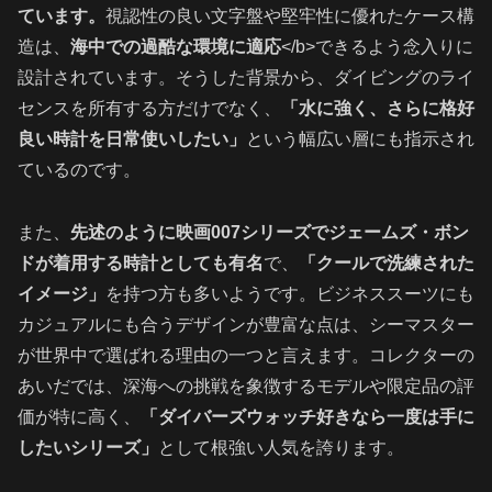
ています。
視認性の良い文字盤や堅牢性に優れたケース構
造は、
海中での過酷な環境に適応
</b>できるよう念入りに
設計されています。そうした背景から、ダイビングのライ
センスを所有する方だけでなく、
「水に強く、さらに格好
良い時計を日常使いしたい」
という幅広い層にも指示され
ているのです。
また、
先述のように映画007シリーズでジェームズ・ボン
ドが着用する時計としても有名
で、
「クールで洗練された
イメージ」
を持つ方も多いようです。ビジネススーツにも
カジュアルにも合うデザインが豊富な点は、シーマスター
が世界中で選ばれる理由の一つと言えます。コレクターの
あいだでは、深海への挑戦を象徴するモデルや限定品の評
価が特に高く、
「ダイバーズウォッチ好きなら一度は手に
したいシリーズ」
として根強い人気を誇ります。