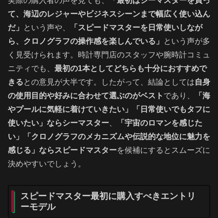
実際の購入者の声を見ても、
「最初はシーマスターを買っ
て、海辺のレジャーやビジネスシーンまで幅広く使い込ん
だ」
という声や、
「スピードマスターを日常使いしなが
ら、クロノグラフの操作感を楽しんでいる」
という声が多
く見受けられます。時計専門店のスタッフや腕時計コミュ
ニティでも、
最初の1本としてどちらも十分におすすめで
きる
との意見が大半です。したがって、結論としては
自身
の使用目的や好みに合わせて選ぶのがベスト
であり、
「海
やプールに気軽に着けていきたい」「日常使いでもタフに
使いたい」ならシーマスター
、
「宇宙のロマンを感じた
い」「クロノグラフのメカニズムや伝説的な地位に魅力を
感じる」ならスピードマスター
を候補にするとスムーズに
決めやすいでしょう。
スピードマスター最初に購入すべきエントリ
ーモデル