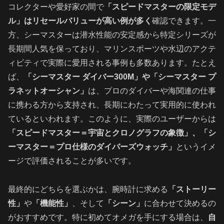
コレクターや愛好家の間で
「スピードマスターの限定モデ
ル」はリセールバリューが高い例が多く
確認できます。一
方、シーマスターは潜水性能の安定感から特定シリーズが
長期間人気を保っており、マリンスポーツや水辺のアクテ
ィビティで実際に愛用される事例も多数あります。たとえ
ば、
「シーマスター ダイバー300M」や「シーマスター プ
ラネットオーシャン」
は、プロのダイバーや海関連の仕事
に携わる方から支持され、長期にわたって実用的に使われ
ているといわれます。このように、実際のユーザーからは
「スピードマスター＝宇宙とクロノグラフの象徴」、「シ
ーマスター＝プロ仕様のダイバーズウォッチ」
というイメ
ージで評価されることが多いです。
最終的にどちらを選ぶかは、腕時計に求める
「ストーリー
性」
や
「機能性」
、そして
「シーン」
に合わせて決めるの
がおすすめです。特に初めてオメガを手にする場合は、
自