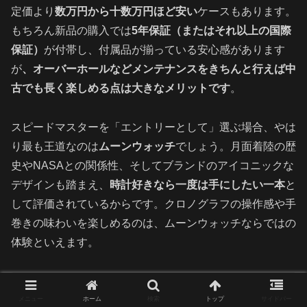
定価より
数万円から十数万円ほど安い
ケースもあります。
もちろん新品の購入では
5年保証（またはそれ以上の国際
保証）
が付帯し、付属品が揃っている安心感があります
が
、オーバーホールなどメンテナンスをきちんと行えば中
古でも長く楽しめる点は大きなメリットです
。
スピードマスターを「エントリーとして」選ぶ場合、やは
り最も王道なのは
ムーンウォッチ
でしょう。月面着陸の歴
史やNASAとの関係性、そしてブランドのアイコニックな
デザインも踏まえ、
時計好きなら一度は手にしたい一本
と
して評価されているからです。クロノグラフの操作感や手
巻きの味わいを楽しめるのは、ムーンウォッチならではの
体験といえます。
シーマスター最初に購入すべきエントリーモ
メニュー
ホーム
検索
トップ
サイドバー
デル