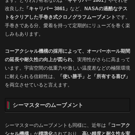
ます。とりわけ有名なのは
「キャリバー 1861」
やそれを
改良した
「キャリバー 3861」
など、
NASAの過酷なテス
トをクリアした手巻き式クロノグラフムーブメント
です。
手巻きである分、愛着を持って定期的にリューズを巻く楽
しみもあります。
コーアクシャル機構の採用によって、オーバーホール期間
の延長や耐久性の向上が図られ
、実用性がさらに高まって
います。宇宙空間の低重力や激しい温度差などの極限環境
に耐えられる信頼性は、
「使い勝手」と「所有する喜び」
を両立させていると言えます。
シーマスターのムーブメント
シーマスターのムーブメントも同様に、近年は
「コーアク
シャル機構」
が
標準化
されており、
高い精度と耐久性を実