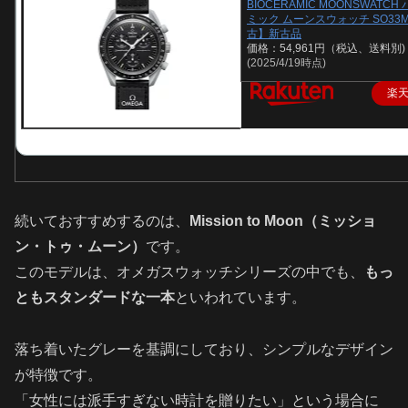
BIOCERAMIC MOONSWATC
ミック ムーンスウォッチ SO33M
古】新古品
価格：54,961円（税込、送料別)
(2025/4/19時点)
楽
続いておすすめするのは、
Mission to Moon（ミッショ
ン・トゥ・ムーン）
です。
このモデルは、オメガスウォッチシリーズの中でも、
もっ
ともスタンダードな一本
といわれています。
落ち着いたグレーを基調にしており、シンプルなデザイン
が特徴です。
「女性には派手すぎない時計を贈りたい」という場合に