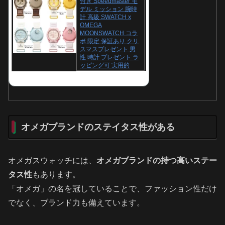
付き Speedmaster モ
デル ミッション 腕時
計 高級 SWATCH x
OMEGA
MOONSWATCH コラ
ボ 限定 保証あり クリ
スマスプレゼント 男
性 時計 プレゼント ラ
ッピング可 実用的
オメガブランドのステイタス性がある
オメガスウォッチには、
オメガブランドの持つ高いステー
タス性
もあります。
「オメガ」の名を冠していることで、ファッション性だけ
でなく、ブランド力も備えています。