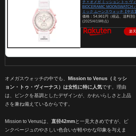
チ × オメガ ミッション トゥ ヴ
BIOCERAMIC MOONSWATC
ミック ムーンスウォッチ【中古
価格：54,961円（税込、送料別)
(2025/4/19時点)
楽
オメガスウォッチの中でも、
Mission to Venus（ミッシ
ョン・トゥ・ヴィーナス）は女性に特に人気
です。理由
は、ピンクを基調としたデザインが、かわいらしさと上品
さを兼ね備えているからです。
Mission to Venusは、
直径42mm
と一見大きめですが、ピ
ンクベージュのやさしい色合いが軽やかな印象を与えま