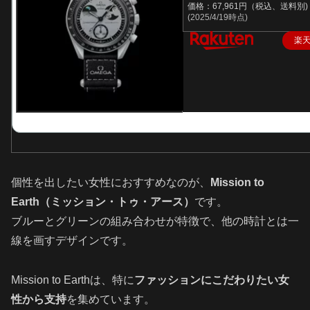
価格：67,961円（税込、送料別)
(2025/4/19時点)
楽
個性を出したい女性におすすめなのが、
Mission to
Earth（ミッション・トゥ・アース）
です。
ブルーとグリーンの組み合わせが特徴で、他の時計とは一
線を画すデザインです。
Mission to Earthは、特に
ファッションにこだわりたい女
性から支持
を集めています。