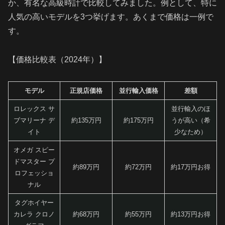
か、有名な高級時計で比較してみました。例として、特に
人気の高いモデルを3つ挙げます。あくまで価格は一例で
す。
【価格比較表（2024年）】
モデル
正規店価格
並行輸入価格
差額
ロレックス サ
並行輸入のほ
ブマリーナ デ
約135万円
約175万円
うが高い（希
イト
少なため）
オメガ スピー
ドマスター プ
約89万円
約72万円
約17万円お得
ロフェッショ
ナル
タグホイヤー
カレラ クロノ
約68万円
約55万円
約13万円お得