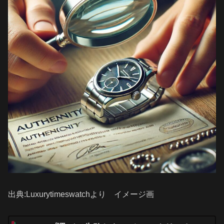
出典:Luxurytimeswatchより イメージ画