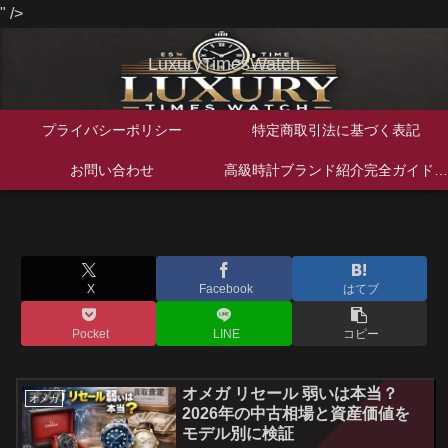
" />
LuxuryTimesWatch
プライバシーポリシー
特定商取引法に基づく表記
お問い合わせ
高級時計ブランド紹介完全ガイド｜歴史・特徴・人気モデルを徹底解説
X
Facebook
はてブ
Pocket
LINE
コピー
オメガ リセール 弱いは本当？
オメガ
2026年の中古相場と資産価値を
モデル別に検証