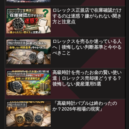
ロレックス正規店で在庫確認だけ
ロレックス
するのは迷惑？嫌がられない聞き
方と注意点
ロレックスを売るか迷っている人
時計売却方法
へ｜後悔しない判断基準と今やる
べきこと
高級時計を売ったお金の賢い使い
時計売却方法
道｜ロレックス売却後どうする？
後悔しない資産運用5選
「高級時計バブルは終わったの
時計売却方法
か？2026年相場の現実」